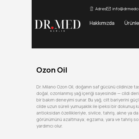
Adres
info@drmedc
Hakkımızda
Ürünle
Ozon Oil
Dr. Milano Ozon Oil, doğanın saf gücünü cildinize 
doğal, ozonlanmış yağ içeriği sayesinde — cildi de
bir bakım deneyimi sunar. Bu yağ, cilt bariyerini gü
cilde uzun süreli yumuşaklık ile ipeksi bir dokunuş k
antioksidan özellikleriyle, sivilce, tahriş, akne ya da k
görünümünü azaltmaya; egzama, yara ve tahriş so
yardımcı olur.