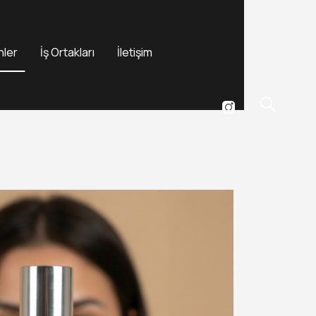
nler
İş Ortakları
İletişim