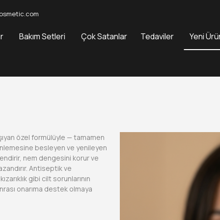
osmetic.com
r
Bakım Setleri
Çok Satanlar
Tedaviler
Yeni Ürü
taşıyan özel formülüyle — tamamen
rinlemesine besleyen ve yenileyen
çlendirir, nem dengesini korur ve
azandırır. Antiseptik ve
ızarıklık gibi cilt sorunlarının
nrası onarıma destek olmaya