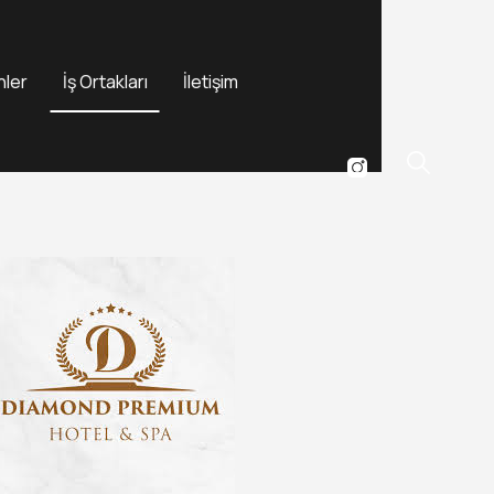
nler
İş Ortakları
İletişim