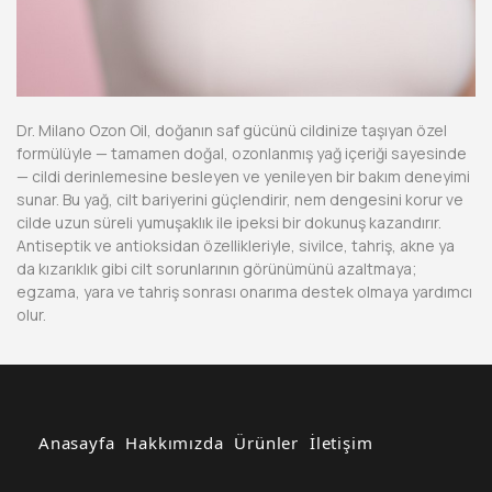
Dr. Milano Ozon Oil, doğanın saf gücünü cildinize taşıyan özel
formülüyle — tamamen doğal, ozonlanmış yağ içeriği sayesinde
— cildi derinlemesine besleyen ve yenileyen bir bakım deneyimi
sunar. Bu yağ, cilt bariyerini güçlendirir, nem dengesini korur ve
cilde uzun süreli yumuşaklık ile ipeksi bir dokunuş kazandırır.
Antiseptik ve antioksidan özellikleriyle, sivilce, tahriş, akne ya
da kızarıklık gibi cilt sorunlarının görünümünü azaltmaya;
egzama, yara ve tahriş sonrası onarıma destek olmaya yardımcı
olur.
Anasayfa
Hakkımızda
Ürünler
İletişim